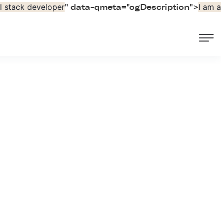
ll stack developer
I am a
" data-qmeta="ogDescription">