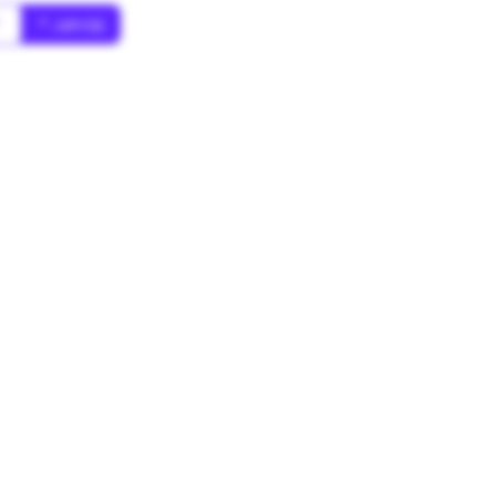
*
* Jahr(s)