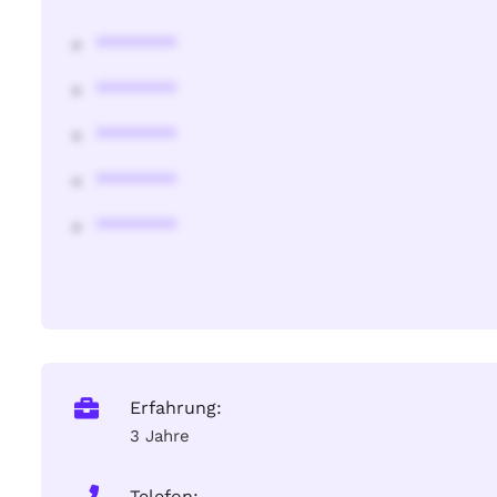
********
********
********
********
********
Erfahrung:
3 Jahre
Telefon: