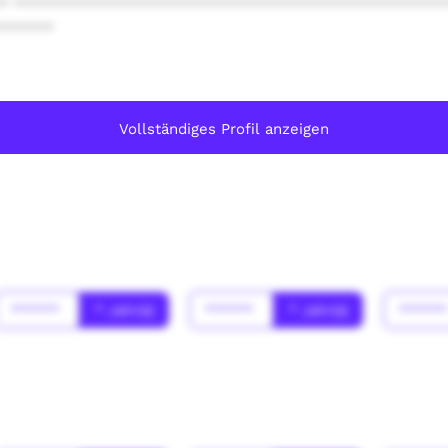
* ************************************************
******
Vollständiges Profil anzeigen
******
* Jahr(s)
******
* Jahr(s)
*****