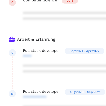
Computer Science
2018
C
***************************************
***************************************
Arbeit & Erfahrung
Full stack developer
Sep'2021 - Apr'2022
Q
****
***************************************
***************************************
Full stack developer
Aug'2020 - Sep'2021
M
***********