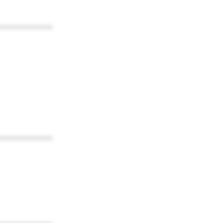
************
************