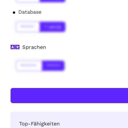
Database
******
* Jahr(s)
Sprachen
*******
******
Top-Fähigkeiten