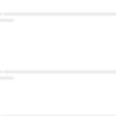
* ************************************************
******
* ************************************************
******