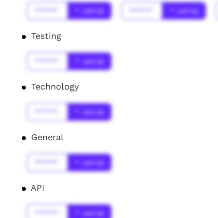
******
* Jahr(s)
******
* Jahr(s)
Testing
******
* Jahr(s)
Technology
******
* Jahr(s)
General
******
* Jahr(s)
API
******
* Jahr(s)