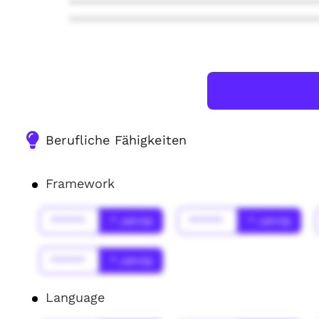
***************************************
***************************************
Berufliche Fähigkeiten
Framework
******
* Jahr(s)
******
* Jahr(s)
******
* Jahr(s)
Language