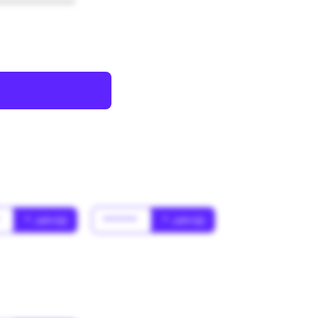
************
*
* Jahr(s)
******
* Jahr(s)