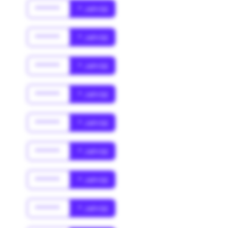
******
* Jahr(s)
******
* Jahr(s)
******
* Jahr(s)
******
* Jahr(s)
******
* Jahr(s)
******
* Jahr(s)
******
* Jahr(s)
******
* Jahr(s)