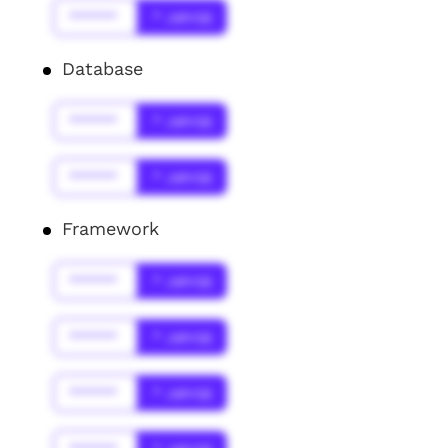
******
* Jahr(s)
Database
******
* Jahr(s)
******
* Jahr(s)
Framework
******
* Jahr(s)
******
* Jahr(s)
******
* Jahr(s)