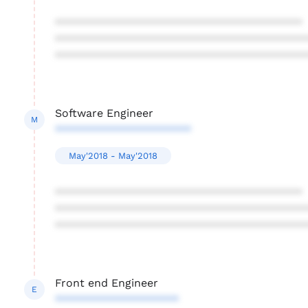
****************************************
****************************************
****************************************
Software Engineer
M
**********************
May'2018 - May'2018
****************************************
****************************************
****************************************
Front end Engineer
E
********************