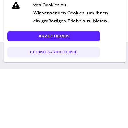
von Cookies zu.
Wir verwenden Cookies, um Ihnen
ein großartiges Erlebnis zu bieten.
AKZEPTIEREN
COOKIES-RICHTLINIE
Call us
+49 30 75438051
Remoteplatz GmbH
Heinrich-Mann-Allee 3 b,
D-14473 Potsdam