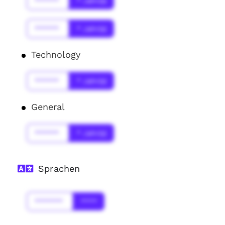
******
* Jahr(s)
******
* Jahr(s)
Technology
******
* Jahr(s)
General
******
* Jahr(s)
Sprachen
*******
****