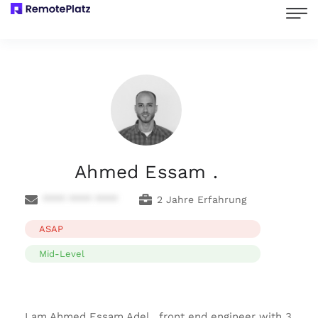
Ahmed Essam .
**** **** ****
2 Jahre Erfahrung
ASAP
Mid-Level
I am Ahmed Essam Adel , front end engineer with 3