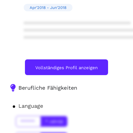
Apr'2018 - Jun'2018
****************************************
****************************************
****************************************
Vollständiges Profil anzeigen
Berufliche Fähigkeiten
Language
******
* Jahr(s)