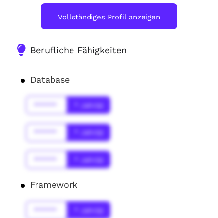
Vollständiges Profil anzeigen
Berufliche Fähigkeiten
Database
******
* Jahr(s)
******
* Jahr(s)
******
* Jahr(s)
Framework
******
* Jahr(s)