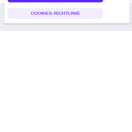
COOKIES-RICHTLINIE
Call us
+49 30 75438051
Remoteplatz GmbH
Heinrich-Mann-Allee 3 b,
D-14473 Potsdam
Deutschland