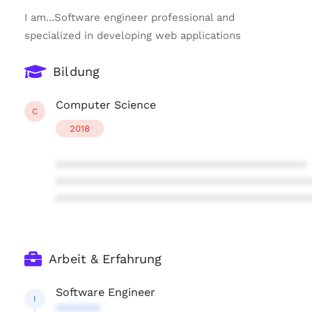
I am...Software engineer professional and
specialized in developing web applications
Bildung
Computer Science
C
2018
****************************************
****************************************
****************************************
Arbeit & Erfahrung
Software Engineer
I
*******