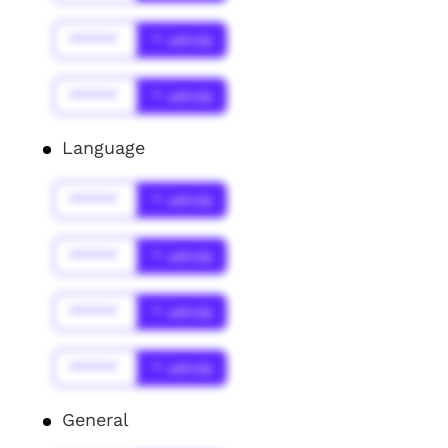
******
* Jahr(s)
******
* Jahr(s)
Language
******
* Jahr(s)
******
* Jahr(s)
******
* Jahr(s)
******
* Jahr(s)
General