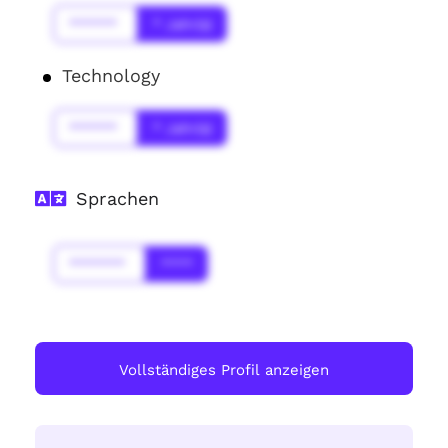
******
* Jahr(s)
Technology
******
* Jahr(s)
Sprachen
*******
****
Vollständiges Profil anzeigen