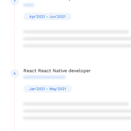
T
****
Apr'2021 - Jun'2021
****************************************
****************************************
****************************************
React React Native developer
A
****************
Jan'2021 - May'2021
****************************************
****************************************
****************************************