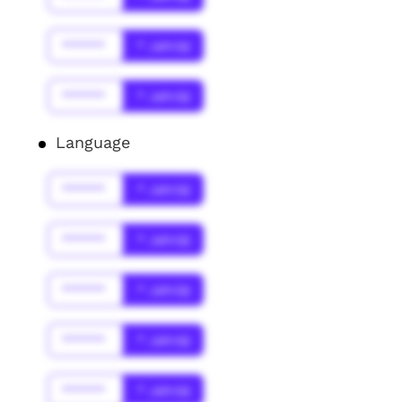
******
* Jahr(s)
******
* Jahr(s)
Language
******
* Jahr(s)
******
* Jahr(s)
******
* Jahr(s)
******
* Jahr(s)
******
* Jahr(s)