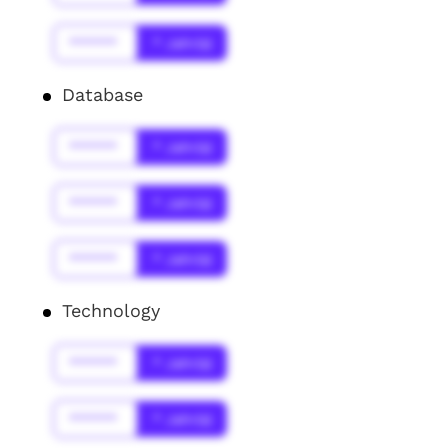
******
* Jahr(s)
Database
******
* Jahr(s)
******
* Jahr(s)
******
* Jahr(s)
Technology
******
* Jahr(s)
******
* Jahr(s)