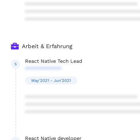
****************************************
****************************************
****************************************
Arbeit & Erfahrung
React Native Tech Lead
S
*************
May'2021 - Jun'2021
****************************************
****************************************
****************************************
React Native developer