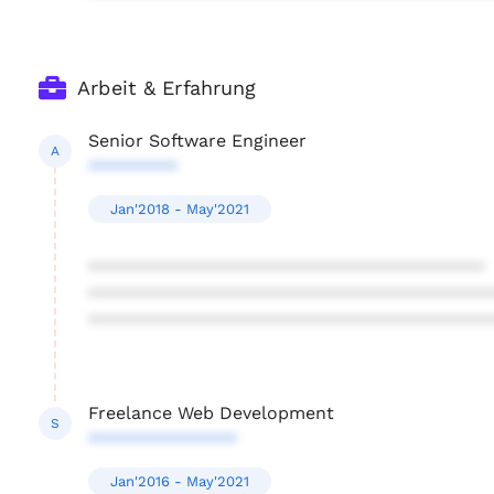
Arbeit & Erfahrung
Senior Software Engineer
A
*********
Jan'2018 - May'2021
****************************************
****************************************
****************************************
Freelance Web Development
S
***************
Jan'2016 - May'2021