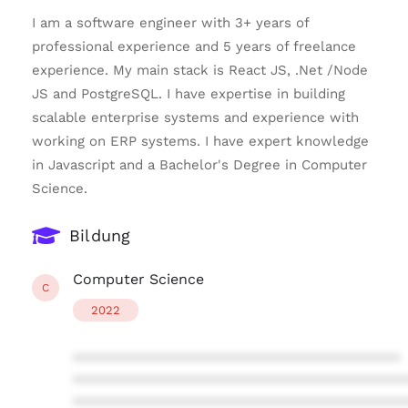
I am a software engineer with 3+ years of
professional experience and 5 years of freelance
experience. My main stack is React JS, .Net /Node
JS and PostgreSQL. I have expertise in building
scalable enterprise systems and experience with
working on ERP systems. I have expert knowledge
in Javascript and a Bachelor's Degree in Computer
Science.
Bildung
Computer Science
C
2022
****************************************
****************************************
****************************************