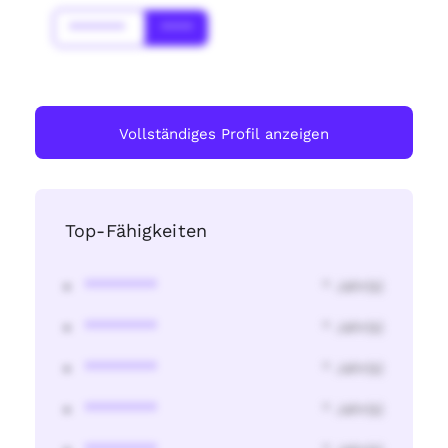
*******
****
Vollständiges Profil anzeigen
Top-Fähigkeiten
********
* Jahr(s)
********
* Jahr(s)
********
* Jahr(s)
********
* Jahr(s)