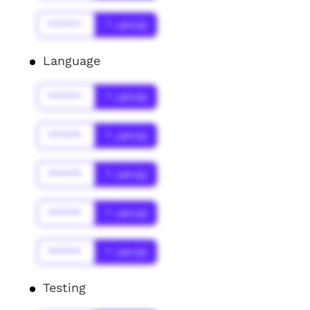
******
* Jahr(s)
Language
******
* Jahr(s)
******
* Jahr(s)
******
* Jahr(s)
******
* Jahr(s)
******
* Jahr(s)
Testing