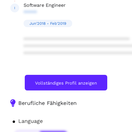
Software Engineer
I
*****
Jun'2018 - Feb'2019
****************************************
****************************************
****************************************
Vollständiges Profil anzeigen
Berufliche Fähigkeiten
Language