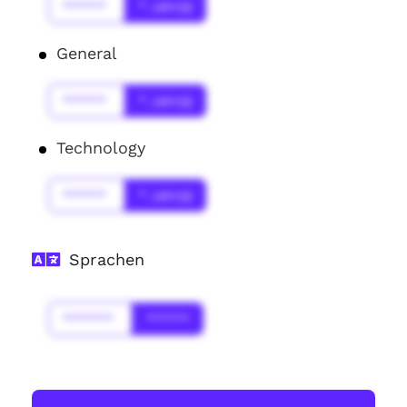
******
* Jahr(s)
General
******
* Jahr(s)
Technology
******
* Jahr(s)
Sprachen
*******
******