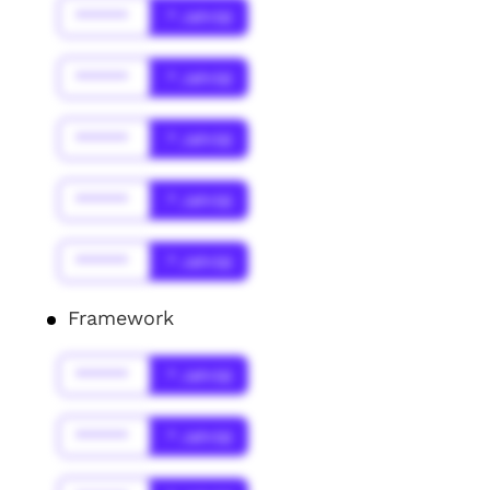
******
* Jahr(s)
******
* Jahr(s)
******
* Jahr(s)
******
* Jahr(s)
******
* Jahr(s)
Framework
******
* Jahr(s)
******
* Jahr(s)