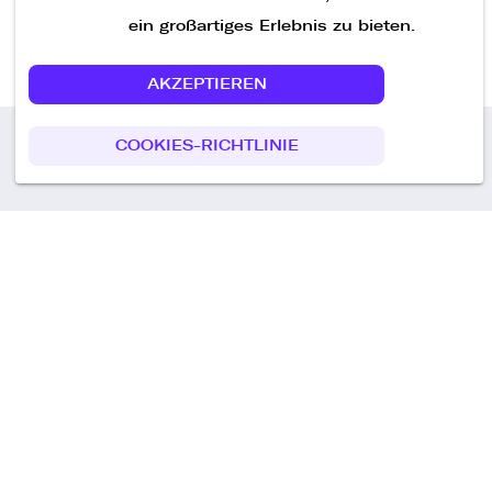
ein großartiges Erlebnis zu bieten.
AKZEPTIEREN
COOKIES-RICHTLINIE
Call us
+49 30 75438051
Remoteplatz GmbH
Heinrich-Mann-Allee 3 b,
D-14473 Potsdam
Deutschland