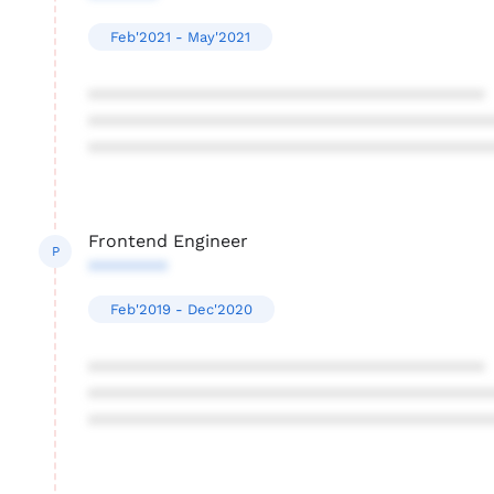
Feb'2021 - May'2021
****************************************
****************************************
****************************************
Frontend Engineer
P
********
Feb'2019 - Dec'2020
****************************************
****************************************
****************************************