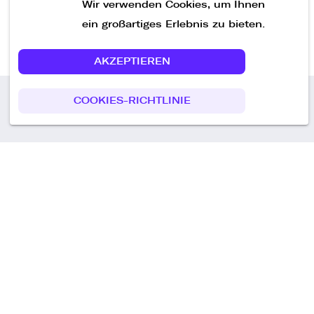
Wir verwenden Cookies, um Ihnen
ein großartiges Erlebnis zu bieten.
AKZEPTIEREN
COOKIES-RICHTLINIE
Call us
+49 30 75438051
Remoteplatz GmbH
Heinrich-Mann-Allee 3 b,
D-14473 Potsdam
Deutschland