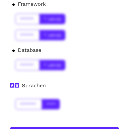
Framework
******
* Jahr(s)
******
* Jahr(s)
Database
******
* Jahr(s)
Sprachen
*******
****