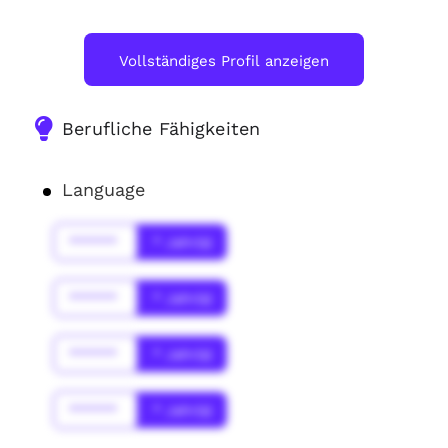
Vollständiges Profil anzeigen
Berufliche Fähigkeiten
Language
******
* Jahr(s)
******
* Jahr(s)
******
* Jahr(s)
******
* Jahr(s)