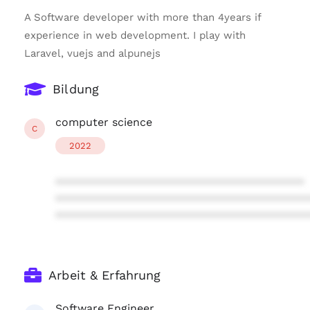
A Software developer with more than 4years if
experience in web development. I play with
Laravel, vuejs and alpunejs
Bildung
computer science
C
2022
****************************************
****************************************
****************************************
Arbeit & Erfahrung
Software Engineer