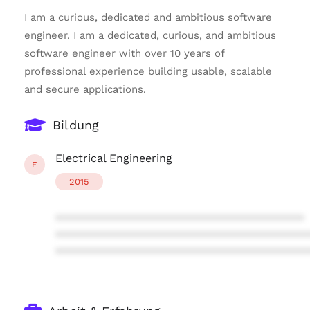
I am a curious, dedicated and ambitious software
engineer. I am a dedicated, curious, and ambitious
software engineer with over 10 years of
professional experience building usable, scalable
and secure applications.
Bildung
Electrical Engineering
E
2015
****************************************
****************************************
****************************************