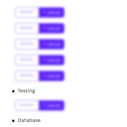
******
* Jahr(s)
******
* Jahr(s)
******
* Jahr(s)
******
* Jahr(s)
******
* Jahr(s)
Testing
******
* Jahr(s)
Database