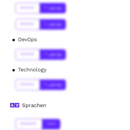
******
* Jahr(s)
******
* Jahr(s)
DevOps
******
* Jahr(s)
Technology
******
* Jahr(s)
Sprachen
*******
****