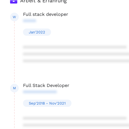
Arbeit & Erfahrung
Full stack developer
W
*****
Jan'2022
****************************************
****************************************
****************************************
Full Stack Developer
M
*************
Sep'2018 - Nov'2021
****************************************
****************************************