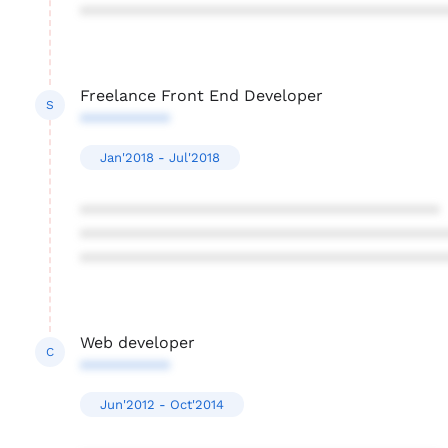
****************************************
Freelance Front End Developer
S
**********
Jan'2018 - Jul'2018
****************************************
****************************************
****************************************
Web developer
C
**********
Jun'2012 - Oct'2014