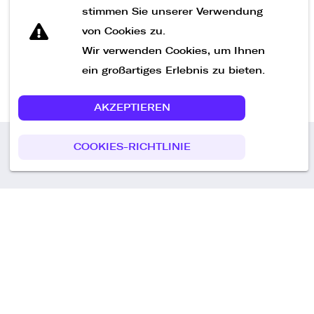
Nachricht senden
stimmen Sie unserer Verwendung
von Cookies zu.
Wir verwenden Cookies, um Ihnen
ein großartiges Erlebnis zu bieten.
AKZEPTIEREN
COOKIES-RICHTLINIE
Call us
+49 30 75438051
Remoteplatz GmbH
Heinrich-Mann-Allee 3 b,