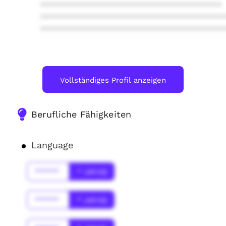
****************************************
****************************************
****************************************
Vollständiges Profil anzeigen
Berufliche Fähigkeiten
Language
******
* Jahr(s)
******
* Jahr(s)