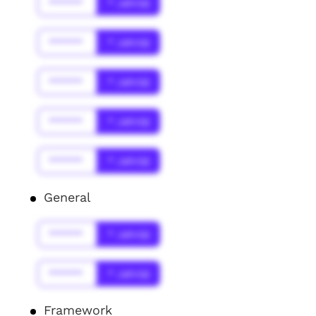
******
* Jahr(s)
******
* Jahr(s)
******
* Jahr(s)
******
* Jahr(s)
******
* Jahr(s)
General
******
* Jahr(s)
******
* Jahr(s)
Framework