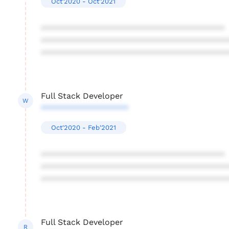
Oct'2020 - Oct'2021
****************************************
****************************************
****************************************
Full Stack Developer
W
*******************
Oct'2020 - Feb'2021
****************************************
****************************************
****************************************
Full Stack Developer
R