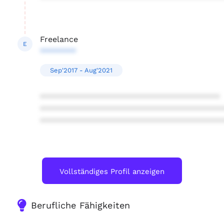
Freelance
E
********
Sep'2017 - Aug'2021
****************************************
****************************************
****************************************
Vollständiges Profil anzeigen
Berufliche Fähigkeiten