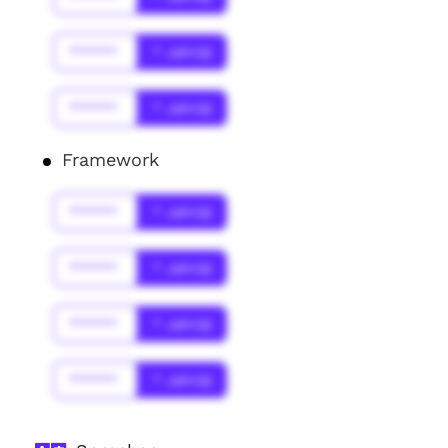
******
* Jahr(s)
******
* Jahr(s)
Framework
******
* Jahr(s)
******
* Jahr(s)
******
* Jahr(s)
******
* Jahr(s)