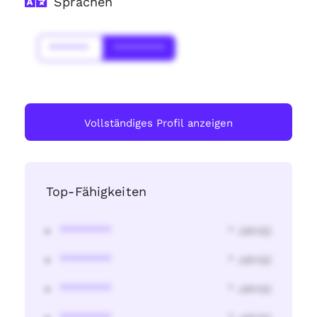
Sprachen
*******
*********
Vollständiges Profil anzeigen
Top-Fähigkeiten
********
* Jahr(s)
********
* Jahr(s)
********
* Jahr(s)