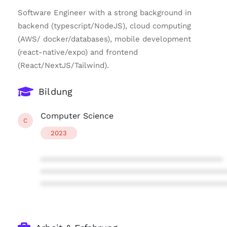
Software Engineer with a strong background in
backend (typescript/NodeJS), cloud computing
(AWS/ docker/databases), mobile development
(react-native/expo) and frontend
(React/NextJS/Tailwind).
Bildung
Computer Science
C
2023
****************************************
****************************************
****************************************