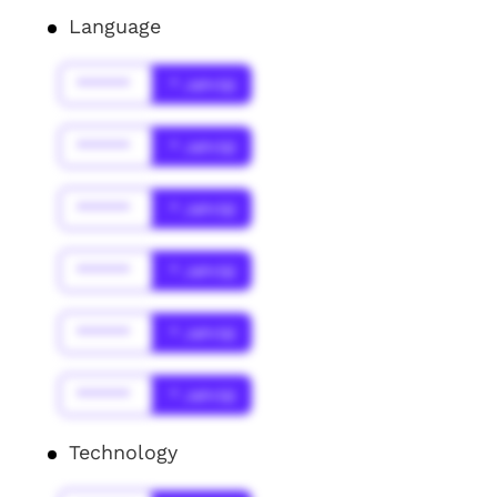
Language
******
* Jahr(s)
******
* Jahr(s)
******
* Jahr(s)
******
* Jahr(s)
******
* Jahr(s)
******
* Jahr(s)
Technology