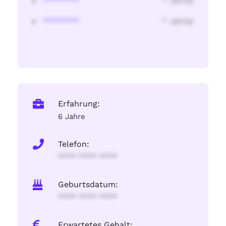
********
* Jahr(s)
********
* Jahr(s)
Erfahrung:
6 Jahre
Telefon:
**** **** ****
Geburtsdatum:
**** **** ****
Erwartetes Gehalt: