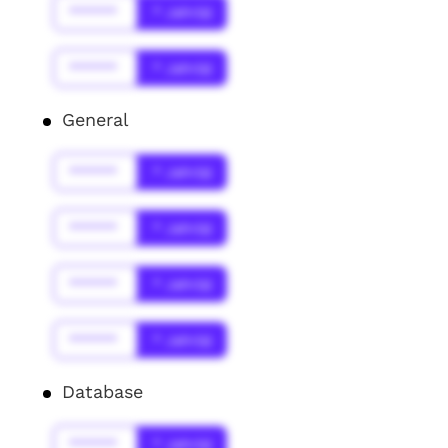
******
* Jahr(s)
******
* Jahr(s)
General
******
* Jahr(s)
******
* Jahr(s)
******
* Jahr(s)
******
* Jahr(s)
Database
******
* Jahr(s)