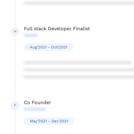
****************************************
Full stack Developer Finalist
H
*****
Aug'2021 - Oct'2021
****************************************
****************************************
****************************************
Co Founder
F
********
May'2021 - Dec'2021