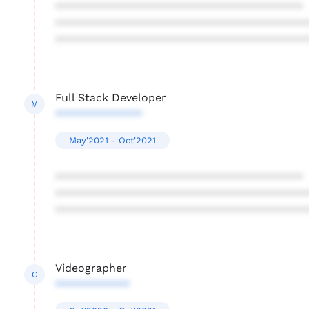
****************************************
****************************************
****************************************
Full Stack Developer
M
**************
May'2021 - Oct'2021
****************************************
****************************************
****************************************
Videographer
C
************