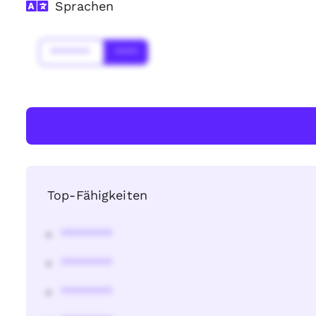
Sprachen
*******
****
Top-Fähigkeiten
********
********
********