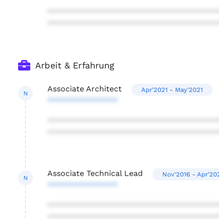
***************************************
***************************************
Arbeit & Erfahrung
Associate Architect
Apr'2021 - May'2021
N
****************
***************************************
***************************************
Associate Technical Lead
Nov'2016 - Apr'20
N
****************
***************************************
***************************************