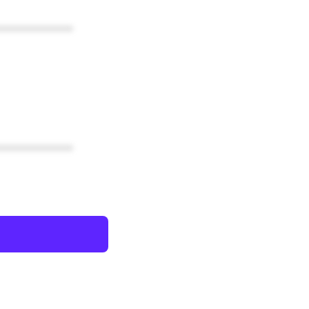
************
************