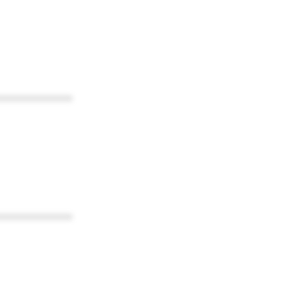
************
************