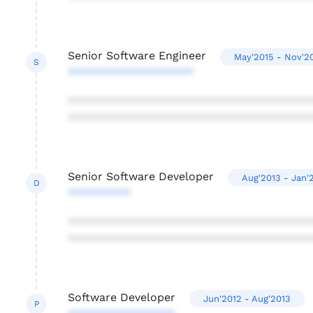
Senior Software Engineer
May'2015 - Nov'2
S
********************
***************************************
***************************************
Senior Software Developer
Aug'2013 - Jan'
D
**********
***************************************
***************************************
Software Developer
Jun'2012 - Aug'2013
P