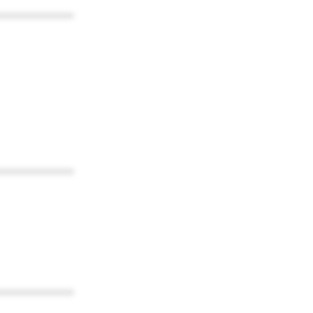
************
************
************