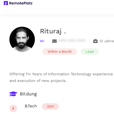
Rituraj .
Mr
**** **** ****
13 Jahr
Within a Month
Lead
Offering 11+ Years of Information Technology experience 
and execution of new projects.
Bildung
B.Tech
2011
B