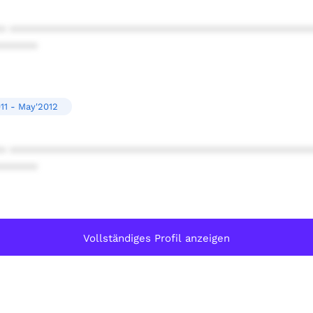
* ************************************************
******
11 - May'2012
* ************************************************
******
Vollständiges Profil anzeigen