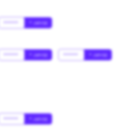
******
* Jahr(s)
******
* Jahr(s)
******
* Jahr(s)
******
* Jahr(s)