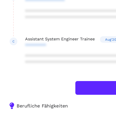
*****************
***************************************
***************************************
Assistant System Engineer Trainee
Aug'20
C
*********
***************************************
***************************************
Berufliche Fähigkeiten