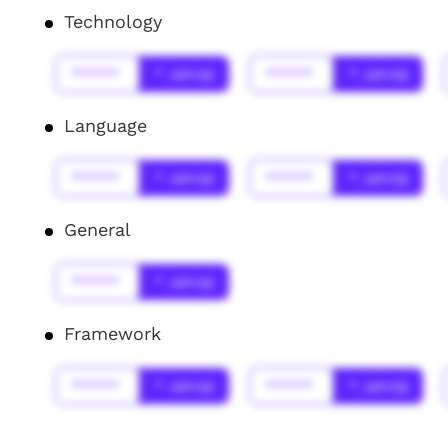
Technology
******
* Jahr(s)
******
* Jahr(s)
Language
******
* Jahr(s)
******
* Jahr(s)
General
******
* Jahr(s)
Framework
******
* Jahr(s)
******
* Jahr(s)