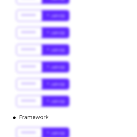
******
* Jahr(s)
******
* Jahr(s)
******
* Jahr(s)
******
* Jahr(s)
******
* Jahr(s)
******
* Jahr(s)
Framework
******
* Jahr(s)