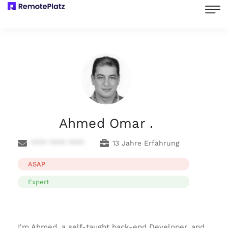
Ahmed Omar .
**** **** ****
13 Jahre Erfahrung
ASAP
Expert
I'm Ahmed, a self-taught back-end Developer, and