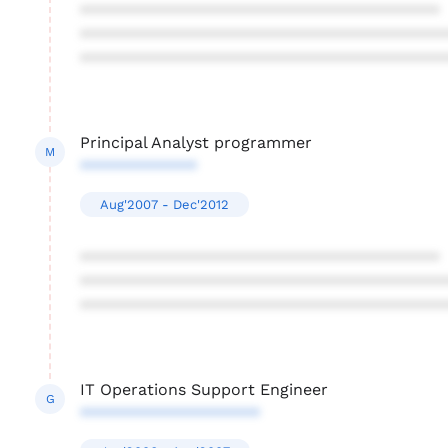
****************************************
****************************************
****************************************
Principal Analyst programmer
M
*************
Aug'2007 - Dec'2012
****************************************
****************************************
****************************************
IT Operations Support Engineer
G
********************