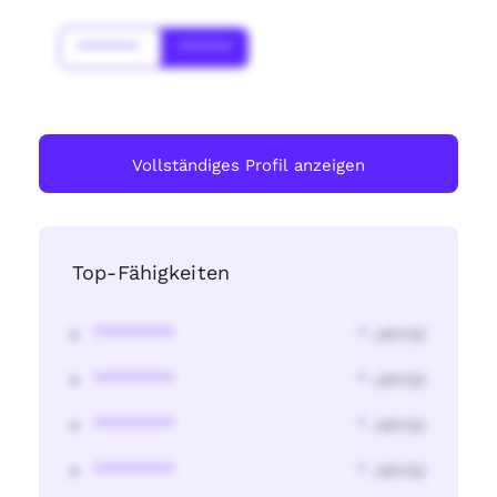
*******
******
Vollständiges Profil anzeigen
Top-Fähigkeiten
********
* Jahr(s)
********
* Jahr(s)
********
* Jahr(s)
********
* Jahr(s)