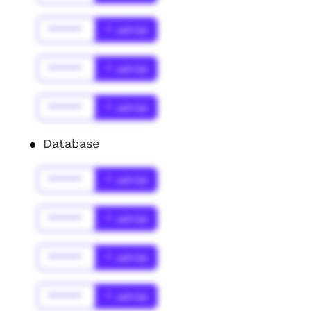
******
* Jahr(s)
******
* Jahr(s)
******
* Jahr(s)
Database
******
* Jahr(s)
******
* Jahr(s)
******
* Jahr(s)
******
* Jahr(s)