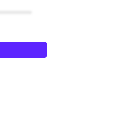
************