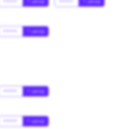
******
* Jahr(s)
******
* Jahr(s)
******
* Jahr(s)
******
* Jahr(s)
******
* Jahr(s)