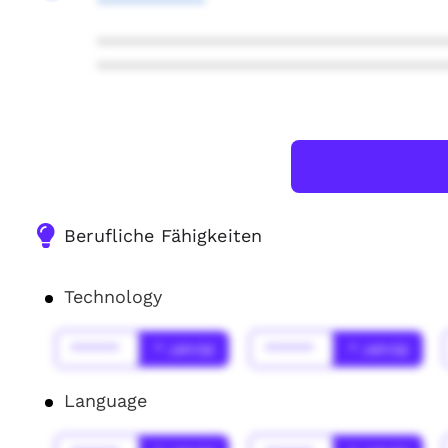
************
***************************************
***************************************
Berufliche Fähigkeiten
Technology
******
* Jahr(s)
******
* Jahr(s)
Language