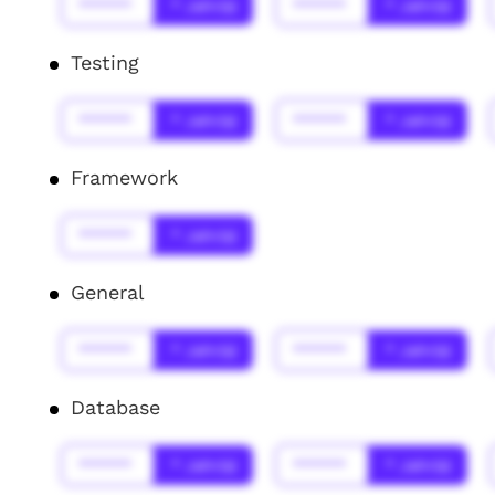
******
* Jahr(s)
******
* Jahr(s)
Testing
******
* Jahr(s)
******
* Jahr(s)
Framework
******
* Jahr(s)
General
******
* Jahr(s)
******
* Jahr(s)
Database
******
* Jahr(s)
******
* Jahr(s)