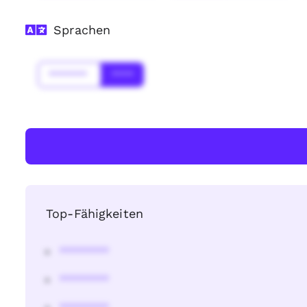
Sprachen
*******
****
Top-Fähigkeiten
********
********