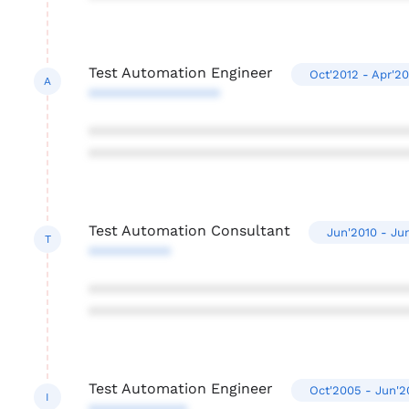
Test Automation Engineer
Oct'2012 - Apr'2
A
****************
***************************************
***************************************
Test Automation Consultant
Jun'2010 - Ju
T
**********
***************************************
***************************************
Test Automation Engineer
Oct'2005 - Jun'2
I