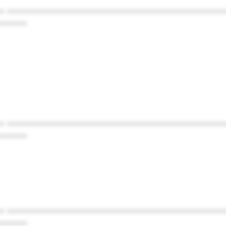
* ************************************************
******
* ************************************************
******
* ************************************************
******