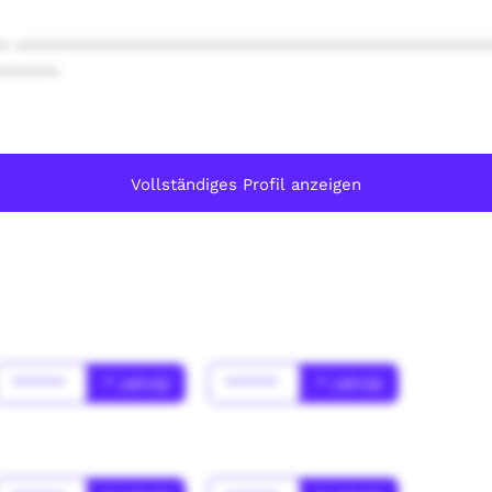
* ************************************************
******
Vollständiges Profil anzeigen
******
* Jahr(s)
******
* Jahr(s)