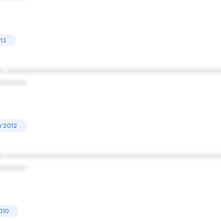
013
* ************************************************
******
n'2012
* ************************************************
******
010