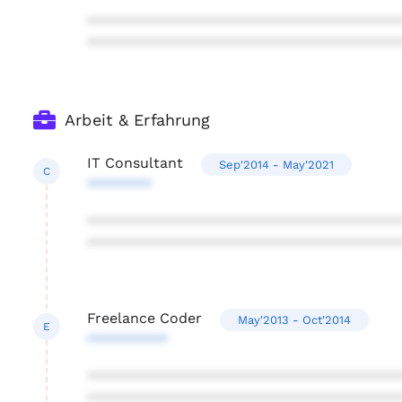
***************************************
***************************************
Arbeit & Erfahrung
IT Consultant
Sep'2014 - May'2021
C
********
***************************************
***************************************
Freelance Coder
May'2013 - Oct'2014
E
**********
***************************************
***************************************