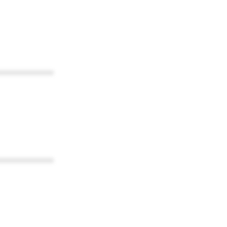
************
************