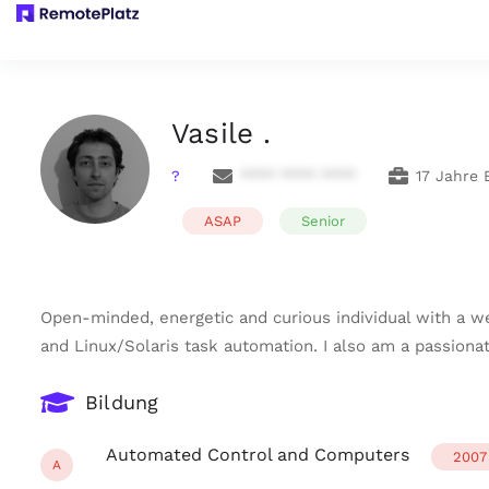
Vasile .
?
**** **** ****
17 Jahre 
ASAP
Senior
Open-minded, energetic and curious individual with a we
and Linux/Solaris task automation. I also am a passiona
Bildung
Automated Control and Computers
2007
A