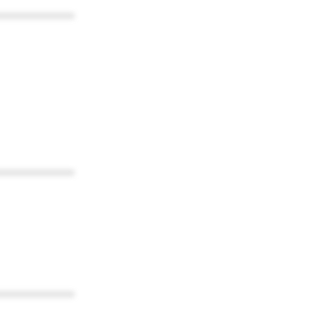
************
************
************