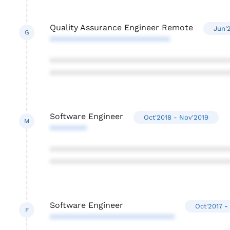
Quality Assurance Engineer Remote
Jun'
G
**************************
***************************************
***************************************
Software Engineer
Oct'2018 - Nov'2019
M
********
***************************************
***************************************
Software Engineer
Oct'2017 -
F
***************************