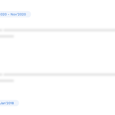
2020 - Nov'2020
* ************************************************
******
* ************************************************
******
 Jan'2018