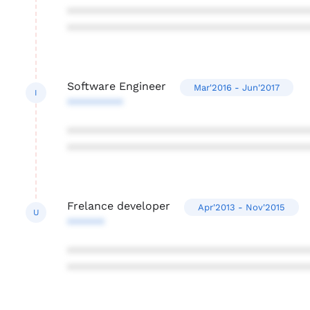
***************************************
***************************************
Software Engineer
Mar'2016 - Jun'2017
I
*********
***************************************
***************************************
Frelance developer
Apr'2013 - Nov'2015
U
******
***************************************
***************************************