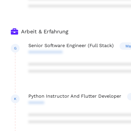
***************************************
Arbeit & Erfahrung
Senior Software Engineer (Full Stack)
Ma
G
*************
***************************************
***************************************
Python Instructor And Flutter Developer
K
******
***************************************
***************************************