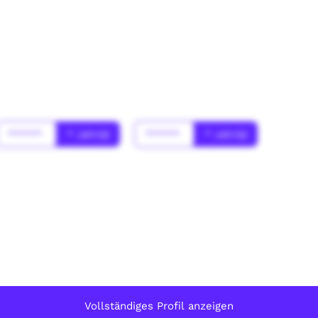
******
* Jahr(s)
******
* Jahr(s)
Vollständiges Profil anzeigen