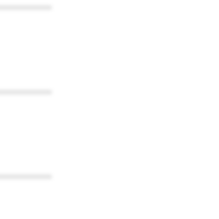
************
************
************