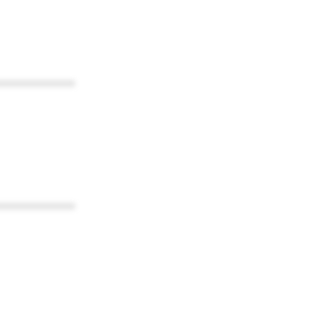
************
************