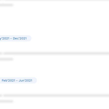
******
y'2021 - Dec'2021
* ************************************************
******
Feb'2021 - Jun'2021
* ************************************************
******