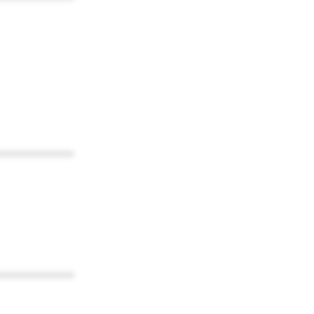
************
************