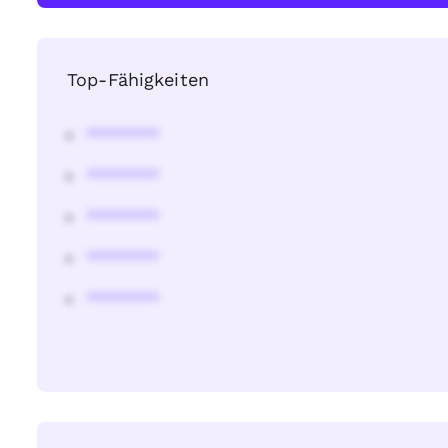
Top-Fähigkeiten
********
********
********
********
********