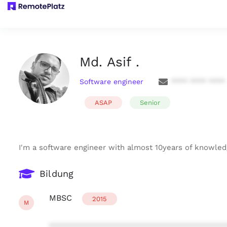
Md. Asif .
Software engineer
**** **** ****
ASAP
Senior
I'm a software engineer with almost 10years of knowled
Bildung
MBSC
2015
M
***************************************