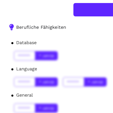
Berufliche Fähigkeiten
Database
******
* Jahr(s)
Language
******
* Jahr(s)
******
* Jahr(s)
General
******
* Jahr(s)