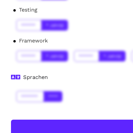
Testing
******
* Jahr(s)
Framework
******
* Jahr(s)
******
* Jahr(s)
Sprachen
*******
****