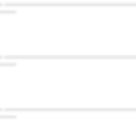
* ************************************************
******
* ************************************************
******
* ************************************************
******