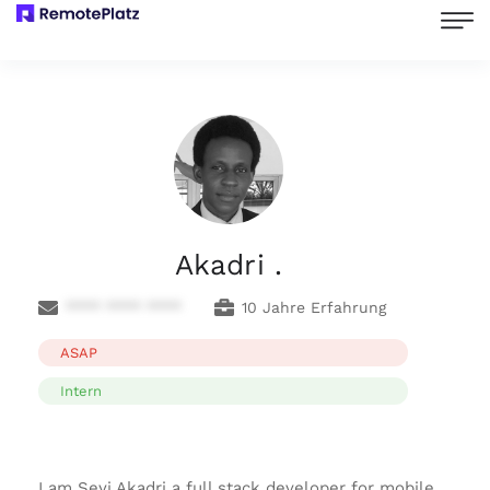
Akadri .
**** **** ****
10 Jahre Erfahrung
ASAP
Intern
I am Seyi Akadri a full stack developer for mobile