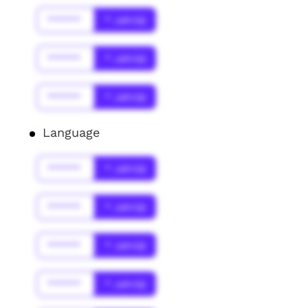
******
* Jahr(s)
******
* Jahr(s)
******
* Jahr(s)
Language
******
* Jahr(s)
******
* Jahr(s)
******
* Jahr(s)
******
* Jahr(s)