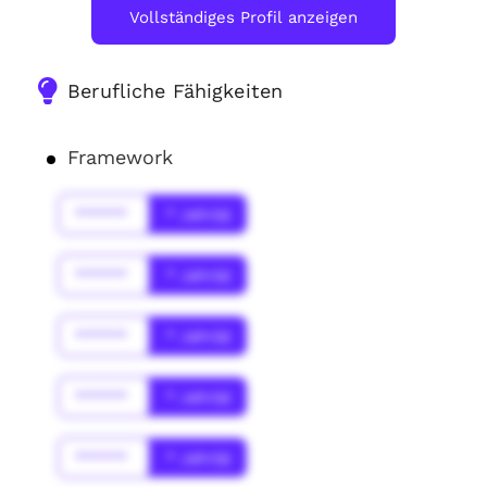
Vollständiges Profil anzeigen
Berufliche Fähigkeiten
Framework
******
* Jahr(s)
******
* Jahr(s)
******
* Jahr(s)
******
* Jahr(s)
******
* Jahr(s)