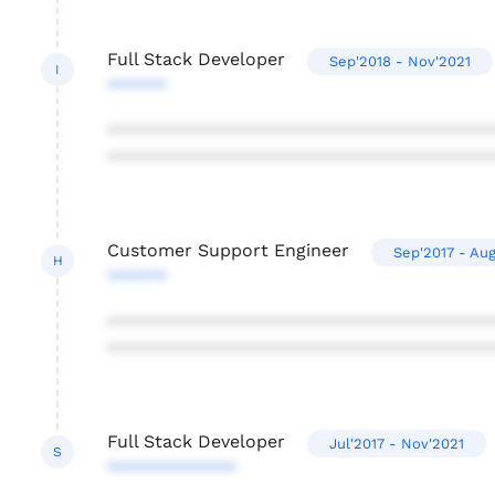
Full Stack Developer
Sep'2018 - Nov'2021
I
******
***************************************
***************************************
Customer Support Engineer
Sep'2017 - Au
H
******
***************************************
***************************************
Full Stack Developer
Jul'2017 - Nov'2021
S
*************