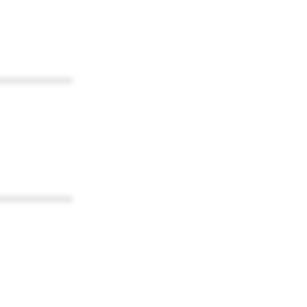
************
************