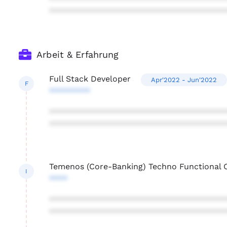
***************************************
Arbeit & Erfahrung
Full Stack Developer
Apr'2022 - Jun'2022
F
*********
***************************************
***************************************
Temenos (Core-Banking) Techno Functional 
I
****
***************************************
***************************************