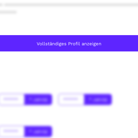
* ************************************************
******
Vollständiges Profil anzeigen
******
* Jahr(s)
******
* Jahr(s)
******
* Jahr(s)