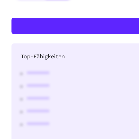
Top-Fähigkeiten
********
********
********
********
********