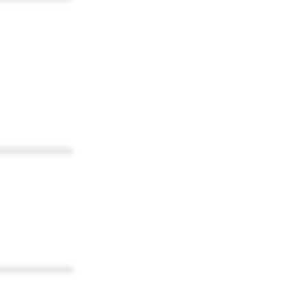
************
************