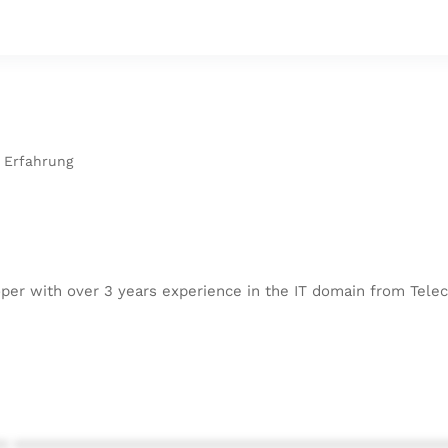
 Erfahrung
oper with over 3 years experience in the IT domain from Te
* ************************************************