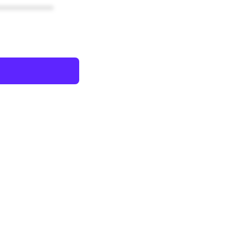
************