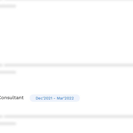
******
* ************************************************
******
Consultant
Dec'2021 - Mar'2022
* ************************************************
******