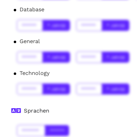
Database
******
* Jahr(s)
******
* Jahr(s)
General
******
* Jahr(s)
******
* Jahr(s)
Technology
******
* Jahr(s)
******
* Jahr(s)
Sprachen
*******
******