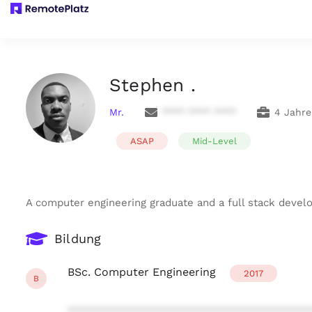
Stephen .
Mr.
**** **** ****
4 Jahre
ASAP
Mid-Level
A computer engineering graduate and a full stack devel
Bildung
BSc. Computer Engineering
2017
B
***************************************