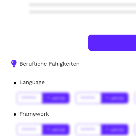
***************************************
***************************************
Berufliche Fähigkeiten
Language
******
* Jahr(s)
******
* Jahr(s)
Framework
******
* Jahr(s)
******
* Jahr(s)