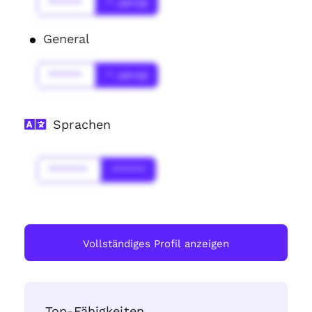
******
* Jahr(s)
General
******
* Jahr(s)
Sprachen
*******
******
Vollständiges Profil anzeigen
Top-Fähigkeiten