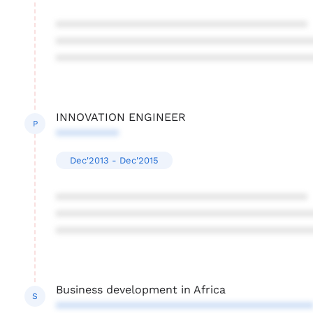
****************************************
****************************************
****************************************
INNOVATION ENGINEER
P
**********
Dec'2013 - Dec'2015
****************************************
****************************************
****************************************
Business development in Africa
S
****************************************