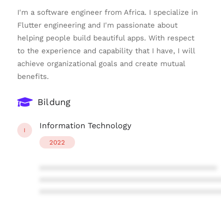
I'm a software engineer from Africa. I specialize in
Flutter engineering and I'm passionate about
helping people build beautiful apps. With respect
to the experience and capability that I have, I will
achieve organizational goals and create mutual
benefits.
Bildung
Information Technology
I
2022
****************************************
****************************************
****************************************