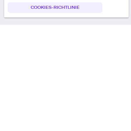
COOKIES-RICHTLINIE
Call us
+49 30 75438051
Remoteplatz GmbH
Heinrich-Mann-Allee 3 b,
D-14473 Potsdam
Deutschland