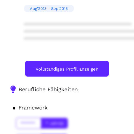
Aug'2013 - Sep'2015
****************************************
****************************************
****************************************
Vollständiges Profil anzeigen
Berufliche Fähigkeiten
Framework
******
* Jahr(s)