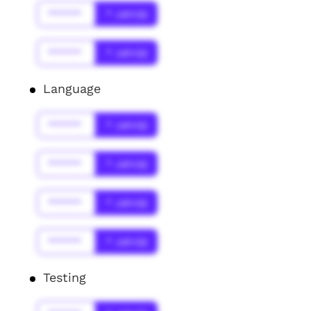
******
* Jahr(s)
******
* Jahr(s)
Language
******
* Jahr(s)
******
* Jahr(s)
******
* Jahr(s)
******
* Jahr(s)
Testing