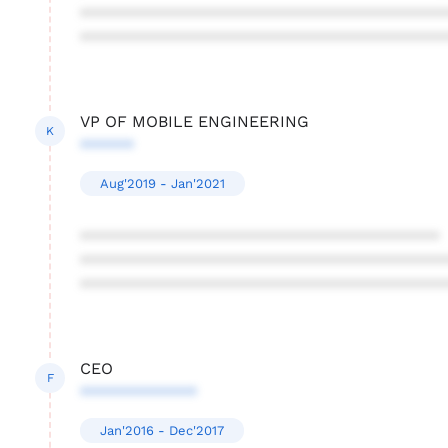
****************************************
****************************************
VP OF MOBILE ENGINEERING
K
******
Aug'2019 - Jan'2021
****************************************
****************************************
****************************************
CEO
F
*************
Jan'2016 - Dec'2017